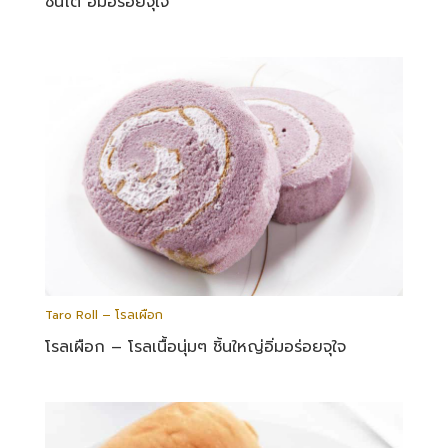
ชิ้นโต อิ่มอร่อยจุใจ
Taro Roll – โรลเผือก
โรลเผือก – โรลเนื้อนุ่มๆ ชิ้นใหญ่อิ่มอร่อยจุใจ