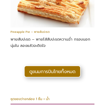
Pineapple Pie – พายสับปะรด
พายสับปะรด – พายไส้สับปะรดหวานฉ่ำ กรอบนอก
นุ่มใน ลองแล้วจะติดใจ
ดูขนมการบินไทยทั้งหมด
ชุดของว่างกล่อง 1 ชิ้น + น้ำ