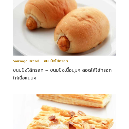
Sausage Bread – ขนมปังไส้กรอก
ขนมปังไส้กรอก – ขนมปังเนื้อนุ่มๆ สอดไส้ไส้กรอก
ไก่เนื้อแน่นๆ